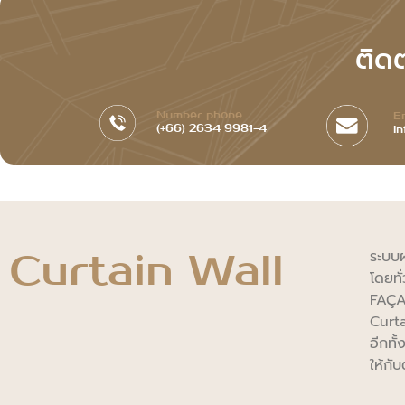
ติด
Number phone
E
(+66) 2634 9981-4
I
Curtain Wall
ระบบผ
โดยทั
FAÇA
Curta
อีกทั
ให้กั