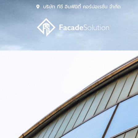
Skip
บริษัท ทีซี อินฟินิตี้ คอร์ปอเรชั่น จำกัด
to
content