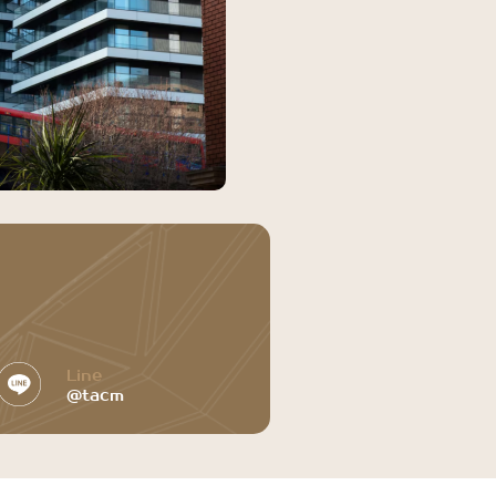
Line
@tacm