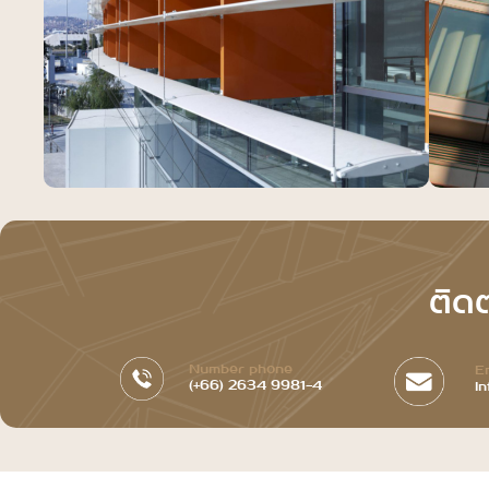
ติด
Number phone
E
(+66) 2634 9981-4
I