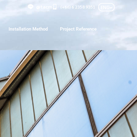
@tacm
(+66) 6 2358 9351
ENG
Installation Method
Project Reference