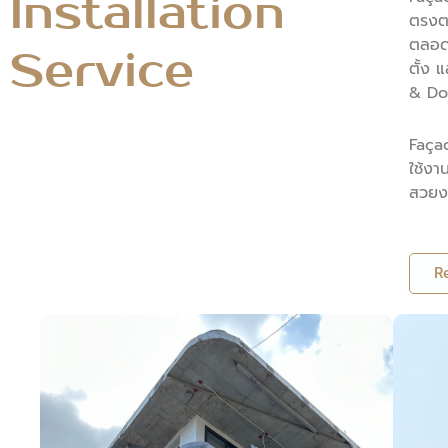
Installation
ตรงต
ตลอดจ
Service
ตั้ง 
& Do
Façad
ใช้งา
สวยงา
R